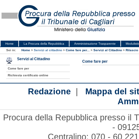
Home
La Procura della Repubblica
Amministrazione Trasparente
Modulisti
Sei in:
Home
>
Servizi al cittadino
>
Come fare per...
>
Servizi al Cittadino
>
Rilascio
Servizi al Cittadino
Come fare per
Come fare per
Richiesta certificato online
|
Redazione
Mappa del si
Ammi
Procura della Repubblica presso il T
- 09125
Centralino: 070 - 60 221